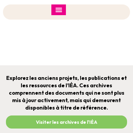
Forum de l’IÉA 2026
Note d’orientation
Archives De L'IÉA
Explorez les anciens projets, les publications et
les ressources de l’IÉA. Ces archives
comprennent des documents qui ne sont plus
mis à jour activement, mais qui demeurent
disponibles à titre de référence.
Visiter les archives de l'IÉA