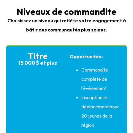
Niveaux de commandite
Choisissez un niveau qui reflète votre engagement à
bâtir des communautés plus saines.
Titre
Opportunités :
15 000 $ et plus
Commandite
complète de
l’événement
Inscription et
déplacement pour
20 jeunes de la
région