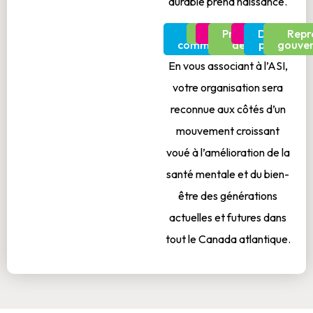
durable prend naissance.
Leaders
Jeunes
Éducateurs
Professionnels
Chercheurs
Décideurs
Repr
communautaires
de la santé
politiques
gouve
En vous associant à l’ASI,
votre organisation sera
reconnue aux côtés d’un
mouvement croissant
voué à l’amélioration de la
santé mentale et du bien-
être des générations
actuelles et futures dans
tout le Canada atlantique.