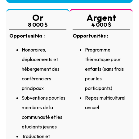
Or
Argent
8 000 $
4 000 $
Opportunités :
Opportunités :
Honoraires,
Programme
déplacements et
thématique pour
hébergement des
enfants (sans frais
conférenciers
pour les
principaux
participants)
Subventions pour les
Repas multiculturel
membres de la
annuel
communauté et les
étudiants jeunes
Traduction et