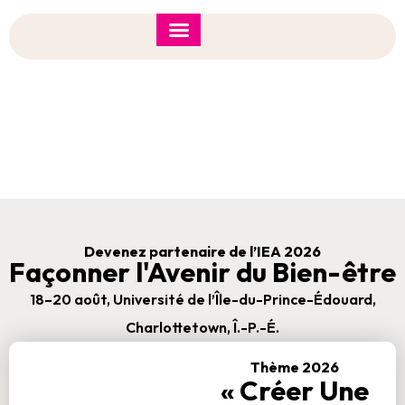
Forum de l’IÉA 2026
Note d’orientation
Possibilités De Commandite
Devenez partenaire de l’IEA 2026
Façonner l'Avenir du Bien-être
18–20 août, Université de l’Île-du-Prince-Édouard,
Charlottetown, Î.-P.-É.
Thème 2026
« Créer Une