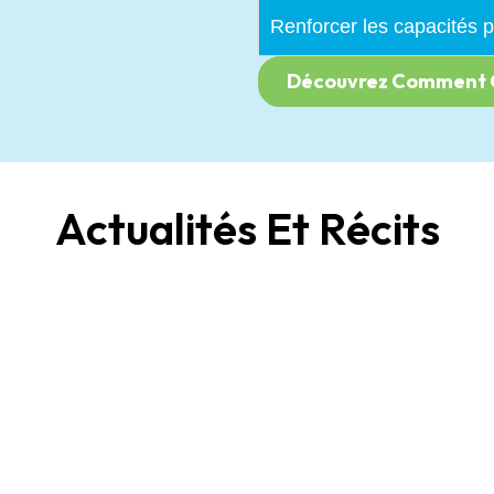
Renforcer les capacités
Découvrez Comment 
Actualités Et Récits
Date limite prolongée ! 
recrutons un·e
coordonnateur·trice du