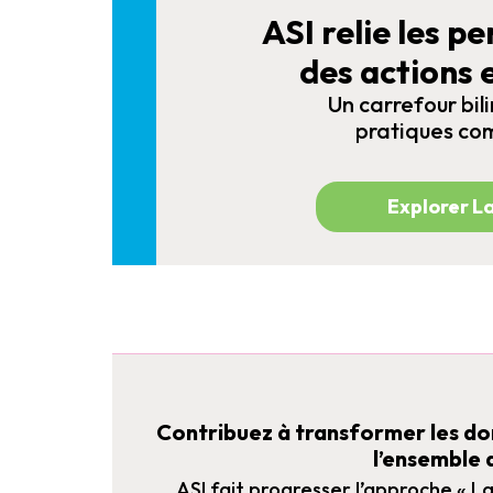
ASI relie les p
des actions 
Un carrefour bili
pratiques com
Explorer L
Contribuez à transformer les d
l’ensemble 
ASI fait progresser l’approche « La