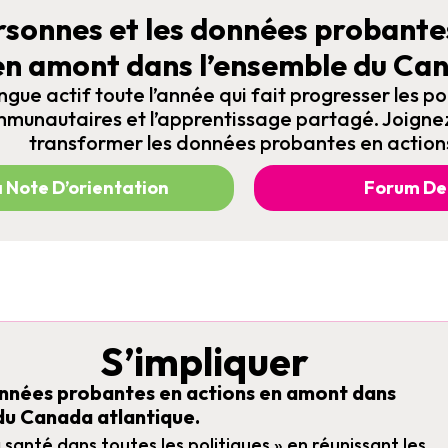
ersonnes et les données probante
en amont dans l’ensemble du Can
ngue actif toute l’année qui fait progresser les pol
munautaires et l’apprentissage partagé. Joigne
transformer les données probantes en action
a Note D’orientation
Forum De 
S’impliquer
onnées probantes en actions en amont dans
du Canada atlantique.
 santé dans toutes les politiques » en réunissant les