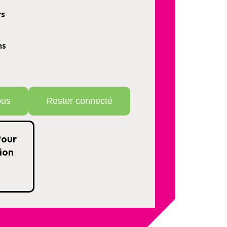
rs
ns
ous
Rester connecté
Pour
ion