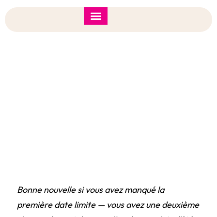
Forum de l’IÉA 2026
Note d’orientation
Date Limite Prolongée ! Nous Recrutons Un·e
Coordonnateur·trice Du Leadership Jeunesse
Pour L’IÉA 2026
Bonne nouvelle si vous avez manqué la
première date limite — vous avez une deuxième