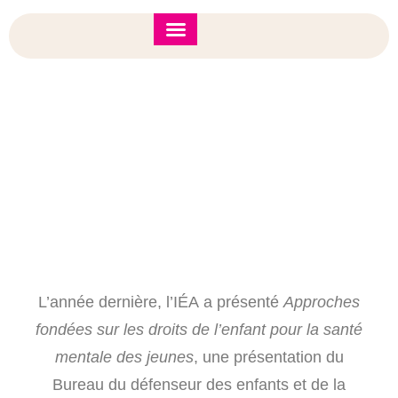
Forum de l’IÉA 2026
Note d’orientation
Annonce Spéciale: Cours D’été International
Relatif Aux Droits De L’enfant
L’année dernière, l’IÉA
a présenté
Approches
fondées sur les droits de l’enfant pour la santé
mentale des jeunes
, une présentation du
Bureau du défenseur des enfants et de la