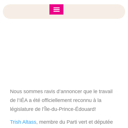
Forum de l’IÉA 2026
Note d’orientation
L’IÉA Reconnue À La Législature De L’Î.-P.-É.
Nous sommes ravis d’annoncer que le travail
de l’IÉA a été officiellement reconnu à la
législature de l’Île-du-Prince-Édouard!
Trish Altass
, membre du Parti vert et députée