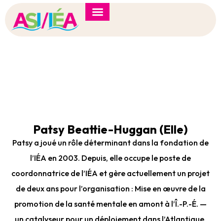
Forum de l’IÉA 2026
Note d’orientation
ASI Staff
Patsy Beattie-Huggan (Elle)
Patsy a joué un rôle déterminant dans la fondation de
l’IÉA en 2003. Depuis, elle occupe le poste de
coordonnatrice de l’IÉA et gère actuellement un projet
de deux ans pour l’organisation : Mise en œuvre de la
promotion de la santé mentale en amont à l’Î.-P.-É. —
un catalyseur pour un déploiement dans l’Atlantique.