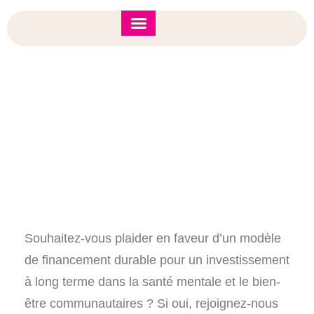
Forum de l’IÉA 2026
Note d’orientation
Ateliers Communautaires ASI Dans Tout Le
Canada Atlantique
Souhaitez-vous plaider en faveur d’un modèle
de financement durable pour un investissement
à long terme dans la santé mentale et le bien-
être communautaires ? Si oui, rejoignez-nous