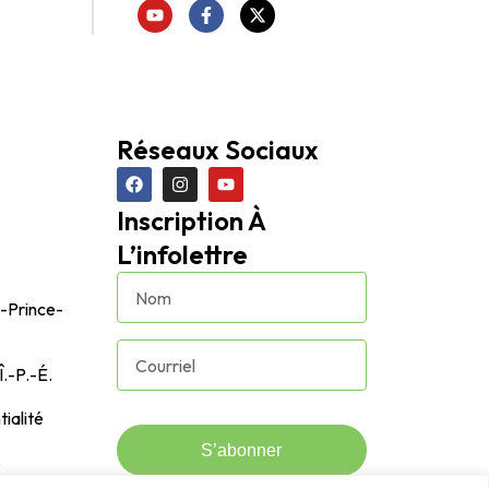
Réseaux Sociaux
Inscription À
L’infolettre
u-Prince-
Î.-P.-É.
tialité
S’abonner
s