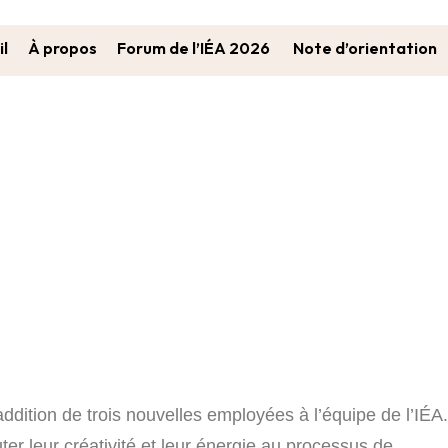
il
À propos
Forum de l’IÉA 2026
Note d’orientation
L’Équipe De L’IÉA Agrandit!
dition de trois nouvelles employées à l’équipe de l’IÉA.
er leur créativité et leur énergie au processus de