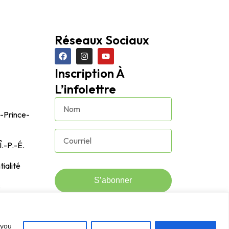
Réseaux Sociaux
Inscription À
L’infolettre
u-Prince-
Î.-P.-É.
tialité
S’abonner
s
 you