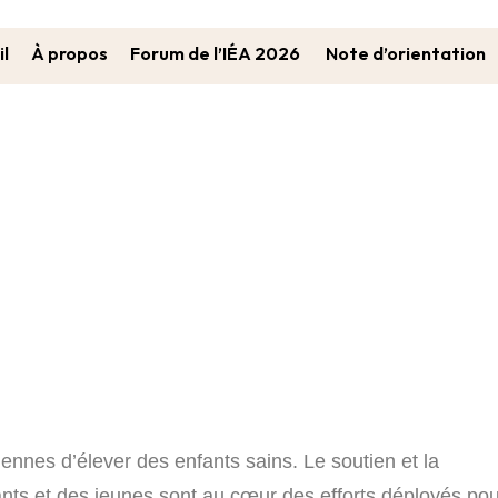
il
À propos
Forum de l’IÉA 2026
Note d’orientation
Inscrivez-Vous Maintenant!
ennes d’élever des enfants sains. Le soutien et la
ants et des jeunes sont au cœur des efforts déployés pou