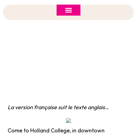
ASI 2026 Policy Forum
Policy Brief
New to ASI?
Only 3 Weeks To Go Before The 7th Atlantic
Summer Institute On Healthy And Safe
Communities!
La version française suit le texte anglais…
Come to Holland College, in downtown