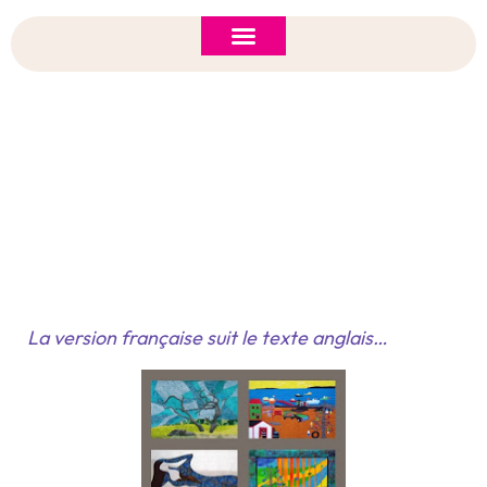
ASI 2026 Policy Forum
Policy Brief
New to ASI?
Artwork On The Symposium Leadership Journal
La version française suit le texte anglais…