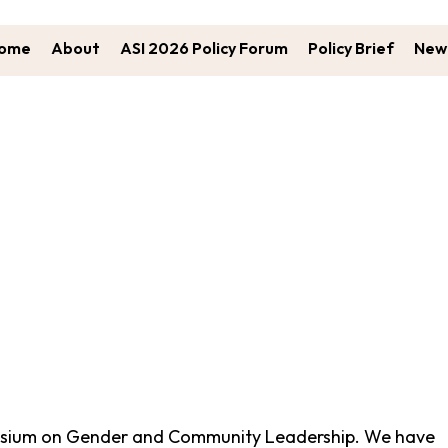
ome
About
ASI 2026 Policy Forum
Policy Brief
New 
Registration Closed
mposium on Gender and Community Leadership. We have