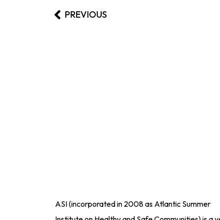
PREVIOUS
ASI (incorporated in 2008 as Atlantic Summer
Institute on Healthy and Safe Communities) is a y