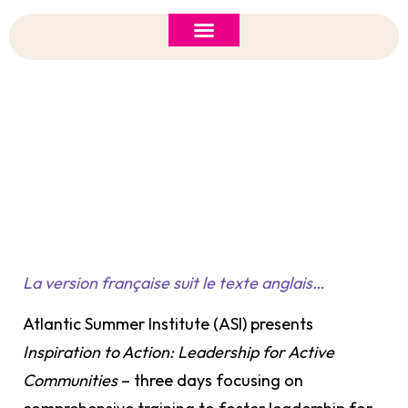
ASI 2026 Policy Forum
Policy Brief
New to ASI?
2012 ASI: Leadership For Active Communities
La version française suit le texte anglais…
Atlantic Summer Institute (ASI) presents
Inspiration to Action: Leadership for Active
Communities
– three days focusing on